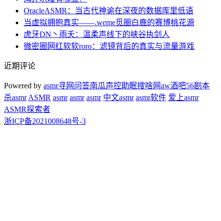
OracleASMR：当古代神谕在深夜的数据库里低语
当虚拟拥抱真实——.weme觅圈白鹿的赛博桃花源
虎牙DN丶雨夭：温柔声线下的峡谷执剑人
微密圈网红软软roro：滤镜背后的真实与流量游戏
近期评论
Powered by
asmr
寻网问答
南瓜声控助眠
搜啥网
aw酒吧
56剧本
杀
asmr
ASMR
asmr
asmr
asmr
中文asmr
asmr软件
爱上asmr
ASMR探索者
浙ICP备2021008648号-3