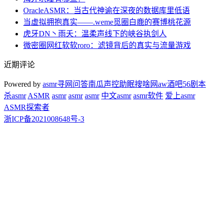
OracleASMR：当古代神谕在深夜的数据库里低语
当虚拟拥抱真实——.weme觅圈白鹿的赛博桃花源
虎牙DN丶雨夭：温柔声线下的峡谷执剑人
微密圈网红软软roro：滤镜背后的真实与流量游戏
近期评论
Powered by
asmr
寻网问答
南瓜声控助眠
搜啥网
aw酒吧
56剧本
杀
asmr
ASMR
asmr
asmr
asmr
中文asmr
asmr软件
爱上asmr
ASMR探索者
浙ICP备2021008648号-3