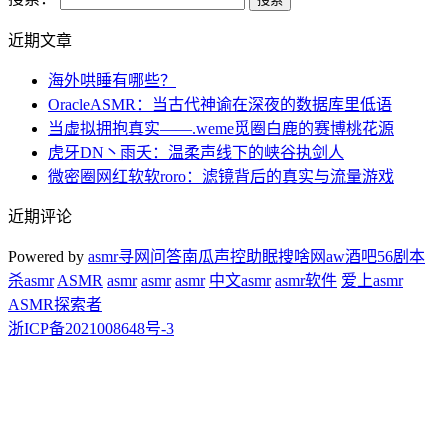
近期文章
海外哄睡有哪些？
OracleASMR：当古代神谕在深夜的数据库里低语
当虚拟拥抱真实——.weme觅圈白鹿的赛博桃花源
虎牙DN丶雨夭：温柔声线下的峡谷执剑人
微密圈网红软软roro：滤镜背后的真实与流量游戏
近期评论
Powered by
asmr
寻网问答
南瓜声控助眠
搜啥网
aw酒吧
56剧本
杀
asmr
ASMR
asmr
asmr
asmr
中文asmr
asmr软件
爱上asmr
ASMR探索者
浙ICP备2021008648号-3