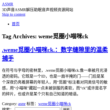
ASMR
3D声音ASMR解压助眠音声视频资源网站
Skip to content
首页
Tag Archives:
weme觅圈小喵咪ck
.weme觅圈小喵咪ck.：数字缝隙里的温柔
捕手
在符号与字母的密林里，.weme觅圈小喵咪ck.像一串被月光浸
透的密码。它既是一个ID，也是一扇半掩的门——门后是某
个深夜仍亮着屏幕的年轻人，用“觅圈”标注着对同类信号的敏
感，用“小喵咪”藏起一点未被驯服的柔软，而“ck”或许是名字
的碎片，也或许是某个只有自己知道的暗语。
Category:
asmr
标签：
weme觅圈小喵咪ck
搜索：