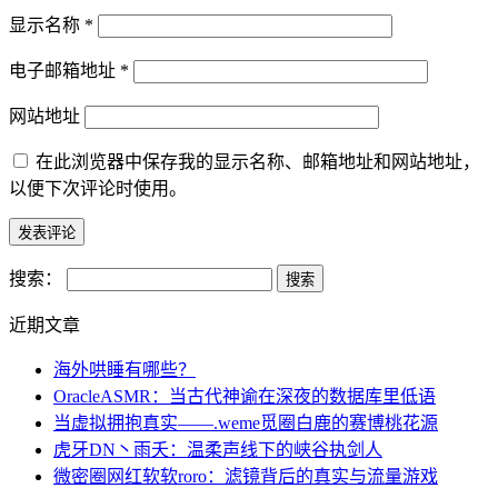
显示名称
*
电子邮箱地址
*
网站地址
在此浏览器中保存我的显示名称、邮箱地址和网站地址，
以便下次评论时使用。
搜索：
近期文章
海外哄睡有哪些？
OracleASMR：当古代神谕在深夜的数据库里低语
当虚拟拥抱真实——.weme觅圈白鹿的赛博桃花源
虎牙DN丶雨夭：温柔声线下的峡谷执剑人
微密圈网红软软roro：滤镜背后的真实与流量游戏