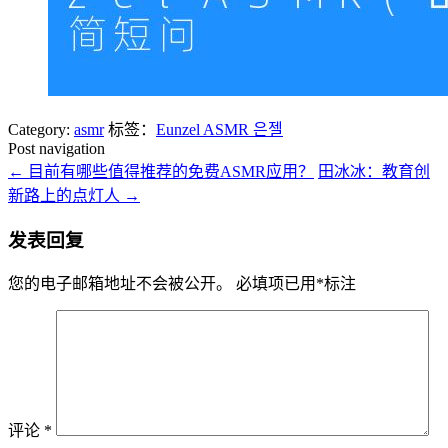
Category:
asmr
标签：
Eunzel ASMR 은젤
Post navigation
←
目前有哪些值得推荐的免费ASMR应用？
田冰冰：教育创
新路上的点灯人
→
发表回复
您的电子邮箱地址不会被公开。
必填项已用
*
标注
评论
*