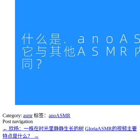
Category:
asmr
标签：
anoASMR
Post navigation
←
欣杨：一株在时光里静静生长的树
GloriaASMR的视频主要
特点是什么？
→