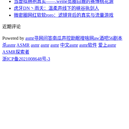
当虚拟拥抱真实——.weme觅圈白鹿的赛博桃花源
虎牙DN丶雨夭：温柔声线下的峡谷执剑人
微密圈网红软软roro：滤镜背后的真实与流量游戏
近期评论
Powered by
asmr
寻网问答
南瓜声控助眠
搜啥网
aw酒吧
56剧本
杀
asmr
ASMR
asmr
asmr
asmr
中文asmr
asmr软件
爱上asmr
ASMR探索者
浙ICP备2021008648号-3