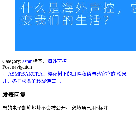
Category:
asmr
标签：
海外声控
Post navigation
←
ASMRSAKURA：樱花树下的耳畔私语与感官疗愈
松果
儿：冬日枝头的玲珑诗篇
→
发表回复
您的电子邮箱地址不会被公开。
必填项已用
*
标注