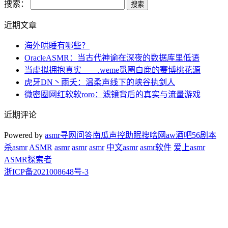
搜索：
近期文章
海外哄睡有哪些？
OracleASMR：当古代神谕在深夜的数据库里低语
当虚拟拥抱真实——.weme觅圈白鹿的赛博桃花源
虎牙DN丶雨夭：温柔声线下的峡谷执剑人
微密圈网红软软roro：滤镜背后的真实与流量游戏
近期评论
Powered by
asmr
寻网问答
南瓜声控助眠
搜啥网
aw酒吧
56剧本
杀
asmr
ASMR
asmr
asmr
asmr
中文asmr
asmr软件
爱上asmr
ASMR探索者
浙ICP备2021008648号-3