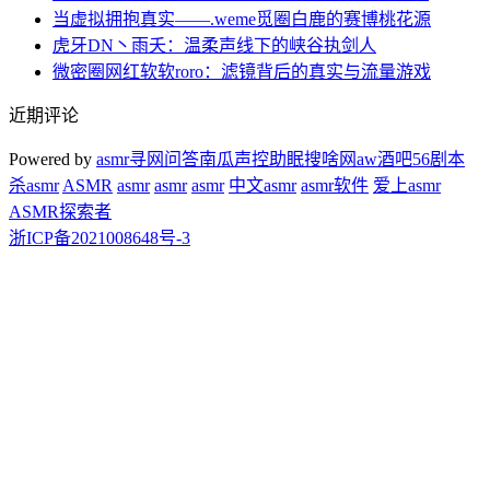
当虚拟拥抱真实——.weme觅圈白鹿的赛博桃花源
虎牙DN丶雨夭：温柔声线下的峡谷执剑人
微密圈网红软软roro：滤镜背后的真实与流量游戏
近期评论
Powered by
asmr
寻网问答
南瓜声控助眠
搜啥网
aw酒吧
56剧本
杀
asmr
ASMR
asmr
asmr
asmr
中文asmr
asmr软件
爱上asmr
ASMR探索者
浙ICP备2021008648号-3