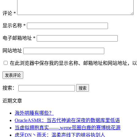
评论
*
显示名称
*
电子邮箱地址
*
网站地址
在此浏览器中保存我的显示名称、邮箱地址和网站地址，以
搜索：
近期文章
海外哄睡有哪些？
OracleASMR：当古代神谕在深夜的数据库里低语
当虚拟拥抱真实——.weme觅圈白鹿的赛博桃花源
虎牙DN丶雨夭：温柔声线下的峡谷执剑人