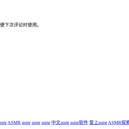
便下次评论时使用。
asmr
ASMR
asmr
asmr
asmr
中文asmr
asmr软件
爱上asmr
ASMR探