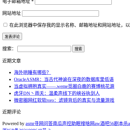
电子邮箱地址
*
网站地址
在此浏览器中保存我的显示名称、邮箱地址和网站地址，以
搜索：
近期文章
海外哄睡有哪些？
OracleASMR：当古代神谕在深夜的数据库里低语
当虚拟拥抱真实——.weme觅圈白鹿的赛博桃花源
虎牙DN丶雨夭：温柔声线下的峡谷执剑人
微密圈网红软软roro：滤镜背后的真实与流量游戏
近期评论
Powered by
asmr
寻网问答
南瓜声控助眠
搜啥网
aw酒吧
56剧本杀