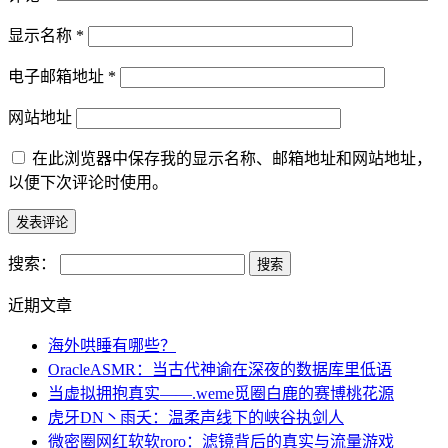
显示名称
*
电子邮箱地址
*
网站地址
在此浏览器中保存我的显示名称、邮箱地址和网站地址，
以便下次评论时使用。
搜索：
近期文章
海外哄睡有哪些？
OracleASMR：当古代神谕在深夜的数据库里低语
当虚拟拥抱真实——.weme觅圈白鹿的赛博桃花源
虎牙DN丶雨夭：温柔声线下的峡谷执剑人
微密圈网红软软roro：滤镜背后的真实与流量游戏