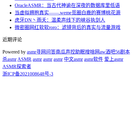
OracleASMR：当古代神谕在深夜的数据库里低语
当虚拟拥抱真实——.weme觅圈白鹿的赛博桃花源
虎牙DN丶雨夭：温柔声线下的峡谷执剑人
微密圈网红软软roro：滤镜背后的真实与流量游戏
近期评论
Powered by
asmr
寻网问答
南瓜声控助眠
搜啥网
aw酒吧
56剧本
杀
asmr
ASMR
asmr
asmr
asmr
中文asmr
asmr软件
爱上asmr
ASMR探索者
浙ICP备2021008648号-3