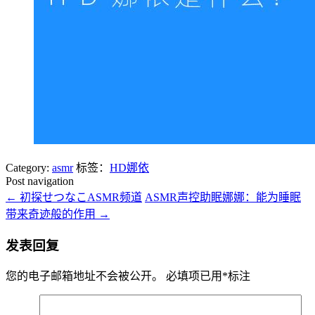
Category:
asmr
标签：
HD娜依
Post navigation
←
初探せつなこASMR频道
ASMR声控助眠娜娜：能为睡眠
带来奇迹般的作用
→
发表回复
您的电子邮箱地址不会被公开。
必填项已用
*
标注