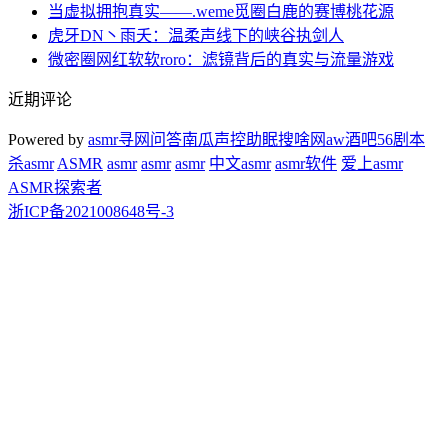
当虚拟拥抱真实——.weme觅圈白鹿的赛博桃花源
虎牙DN丶雨夭：温柔声线下的峡谷执剑人
微密圈网红软软roro：滤镜背后的真实与流量游戏
近期评论
Powered by
asmr
寻网问答
南瓜声控助眠
搜啥网
aw酒吧
56剧本
杀
asmr
ASMR
asmr
asmr
asmr
中文asmr
asmr软件
爱上asmr
ASMR探索者
浙ICP备2021008648号-3