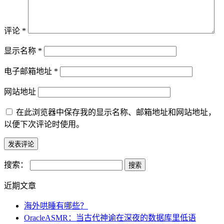
评论
*
显示名称
*
电子邮箱地址
*
网站地址
在此浏览器中保存我的显示名称、邮箱地址和网站地址，
以便下次评论时使用。
搜索：
近期文章
海外哄睡有哪些？
OracleASMR：当古代神谕在深夜的数据库里低语