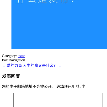
Category:
asmr
Post navigation
←
爱的力量
人生的意义是什么？
→
发表回复
您的电子邮箱地址不会被公开。
必填项已用
*
标注