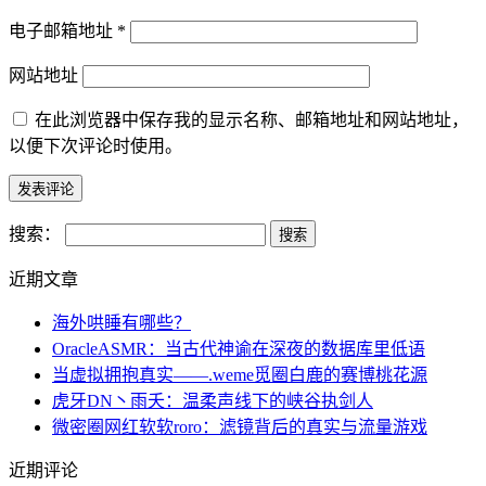
电子邮箱地址
*
网站地址
在此浏览器中保存我的显示名称、邮箱地址和网站地址，
以便下次评论时使用。
搜索：
近期文章
海外哄睡有哪些？
OracleASMR：当古代神谕在深夜的数据库里低语
当虚拟拥抱真实——.weme觅圈白鹿的赛博桃花源
虎牙DN丶雨夭：温柔声线下的峡谷执剑人
微密圈网红软软roro：滤镜背后的真实与流量游戏
近期评论