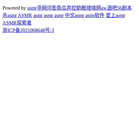
Powered by
asmr
寻网问答
南瓜声控助眠
搜啥网
aw酒吧
56剧本
杀
asmr
ASMR
asmr
asmr
asmr
中文asmr
asmr软件
爱上asmr
ASMR探索者
浙ICP备2021008648号-3