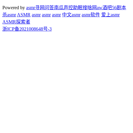
Powered by
asmr
寻网问答
南瓜声控助眠
搜啥网
aw酒吧
56剧本
杀
asmr
ASMR
asmr
asmr
asmr
中文asmr
asmr软件
爱上asmr
ASMR探索者
浙ICP备2021008648号-3