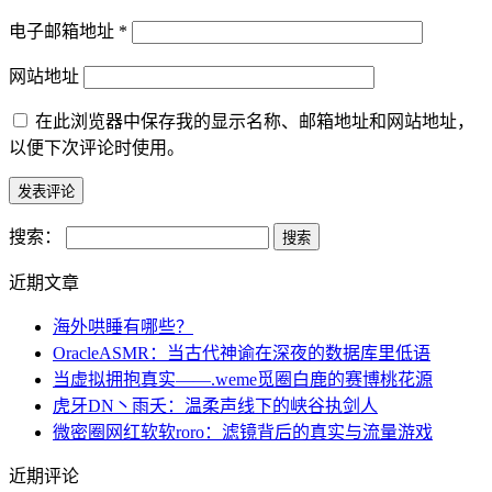
电子邮箱地址
*
网站地址
在此浏览器中保存我的显示名称、邮箱地址和网站地址，
以便下次评论时使用。
搜索：
近期文章
海外哄睡有哪些？
OracleASMR：当古代神谕在深夜的数据库里低语
当虚拟拥抱真实——.weme觅圈白鹿的赛博桃花源
虎牙DN丶雨夭：温柔声线下的峡谷执剑人
微密圈网红软软roro：滤镜背后的真实与流量游戏
近期评论