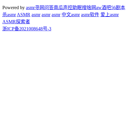
Powered by
asmr
寻网问答
南瓜声控助眠
搜啥网
aw酒吧
56剧本
杀
asmr
ASMR
asmr
asmr
asmr
中文asmr
asmr软件
爱上asmr
ASMR探索者
浙ICP备2021008648号-3