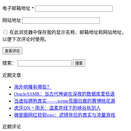
电子邮箱地址
*
网站地址
在此浏览器中保存我的显示名称、邮箱地址和网站地址，
以便下次评论时使用。
搜索：
近期文章
海外哄睡有哪些？
OracleASMR：当古代神谕在深夜的数据库里低语
当虚拟拥抱真实——.weme觅圈白鹿的赛博桃花源
虎牙DN丶雨夭：温柔声线下的峡谷执剑人
微密圈网红软软roro：滤镜背后的真实与流量游戏
近期评论