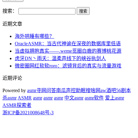
搜索：
近期文章
海外哄睡有哪些？
OracleASMR：当古代神谕在深夜的数据库里低语
当虚拟拥抱真实——.weme觅圈白鹿的赛博桃花源
虎牙DN丶雨夭：温柔声线下的峡谷执剑人
微密圈网红软软roro：滤镜背后的真实与流量游戏
近期评论
Powered by
asmr
寻网问答
南瓜声控助眠
搜啥网
aw酒吧
56剧本
杀
asmr
ASMR
asmr
asmr
asmr
中文asmr
asmr软件
爱上asmr
ASMR探索者
浙ICP备2021008648号-3