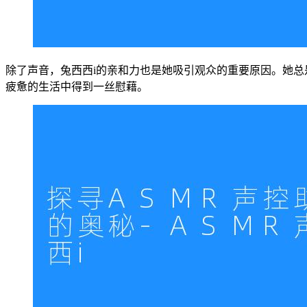
除了声音，兔西西i的亲和力也是她吸引观众的重要原因。她
疲惫的生活中得到一丝慰藉。