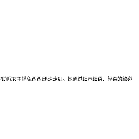
控助眠女主播兔西西i迅速走红。她通过细声细语、轻柔的触碰