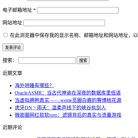
电子邮箱地址
*
网站地址
在此浏览器中保存我的显示名称、邮箱地址和网站地址，以
搜索：
近期文章
海外哄睡有哪些？
OracleASMR：当古代神谕在深夜的数据库里低语
当虚拟拥抱真实——.weme觅圈白鹿的赛博桃花源
虎牙DN丶雨夭：温柔声线下的峡谷执剑人
微密圈网红软软roro：滤镜背后的真实与流量游戏
近期评论