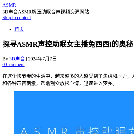
ASMR
3D声音ASMR解压助眠音声视频资源网站
Skip to content
首页
探寻ASMR声控助眠女主播兔西西i的奥秘
By
3D声音
|
2024年7月7日
0 Comment
在这个快节奏的生活中，越来越多的人感受到了焦虑和压力，尤
和各种声音刺激，帮助观众放松心情，迅速进入梦乡。