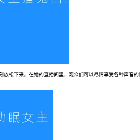
立刻放松下来。在她的直播间里，观众们可以尽情享受各种声音的