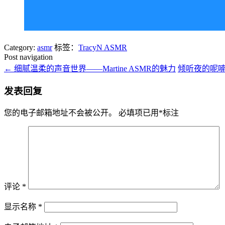
Category:
asmr
标签：
TracyN ASMR
Post navigation
←
细腻温柔的声音世界——Martine ASMR的魅力
倾听夜的呢
发表回复
您的电子邮箱地址不会被公开。
必填项已用
*
标注
评论
*
显示名称
*