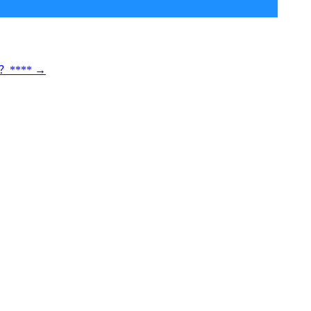
****
→