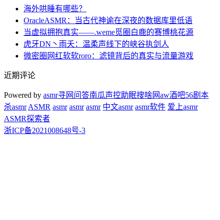
海外哄睡有哪些？
OracleASMR：当古代神谕在深夜的数据库里低语
当虚拟拥抱真实——.weme觅圈白鹿的赛博桃花源
虎牙DN丶雨夭：温柔声线下的峡谷执剑人
微密圈网红软软roro：滤镜背后的真实与流量游戏
近期评论
Powered by
asmr
寻网问答
南瓜声控助眠
搜啥网
aw酒吧
56剧本
杀
asmr
ASMR
asmr
asmr
asmr
中文asmr
asmr软件
爱上asmr
ASMR探索者
浙ICP备2021008648号-3