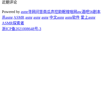
近期评论
Powered by
asmr
寻网问答
南瓜声控助眠
搜啥网
aw酒吧
56剧本
杀
asmr
ASMR
asmr
asmr
asmr
中文asmr
asmr软件
爱上asmr
ASMR探索者
浙ICP备2021008648号-3