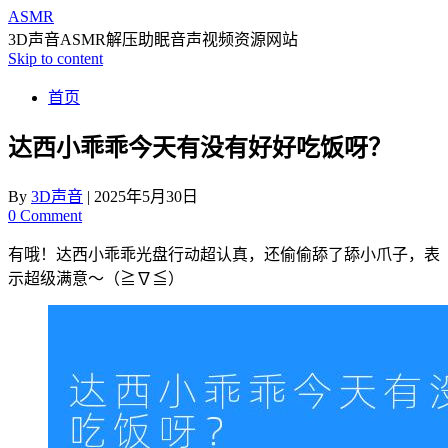
ASMR
3D声音ASMR解压助眠音声视频资源网站
Skip to content
首页
达西小乖乖今天有没有好好吃饭呀？
By
3D声音
|
2025年5月30日
0 Comment
有哦！达西小乖乖光盘行动超认真，还偷偷舔了舔小爪子，表
示超级满意～（≧∇≦）