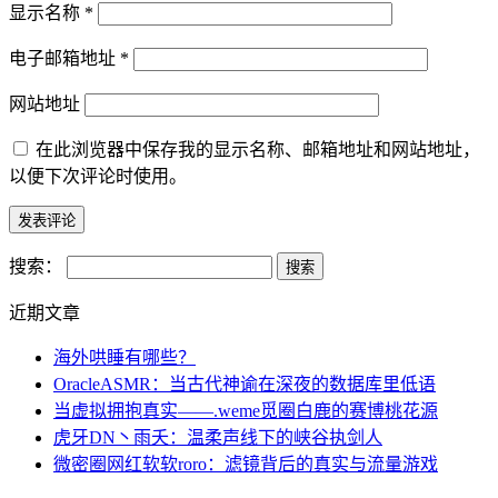
显示名称
*
电子邮箱地址
*
网站地址
在此浏览器中保存我的显示名称、邮箱地址和网站地址，
以便下次评论时使用。
搜索：
近期文章
海外哄睡有哪些？
OracleASMR：当古代神谕在深夜的数据库里低语
当虚拟拥抱真实——.weme觅圈白鹿的赛博桃花源
虎牙DN丶雨夭：温柔声线下的峡谷执剑人
微密圈网红软软roro：滤镜背后的真实与流量游戏