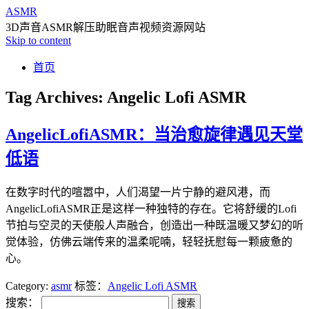
ASMR
3D声音ASMR解压助眠音声视频资源网站
Skip to content
首页
Tag Archives:
Angelic Lofi ASMR
AngelicLofiASMR：当治愈旋律遇见天堂
低语
在数字时代的喧嚣中，人们渴望一片宁静的避风港，而
AngelicLofiASMR正是这样一种独特的存在。它将舒缓的Lofi
节拍与空灵的天使般人声融合，创造出一种既温暖又梦幻的听
觉体验，仿佛云端传来的温柔呢喃，轻轻抚慰每一颗疲惫的
心。
Category:
asmr
标签：
Angelic Lofi ASMR
搜索：