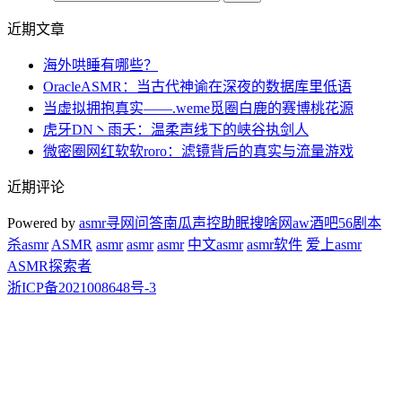
近期文章
海外哄睡有哪些？
OracleASMR：当古代神谕在深夜的数据库里低语
当虚拟拥抱真实——.weme觅圈白鹿的赛博桃花源
虎牙DN丶雨夭：温柔声线下的峡谷执剑人
微密圈网红软软roro：滤镜背后的真实与流量游戏
近期评论
Powered by
asmr
寻网问答
南瓜声控助眠
搜啥网
aw酒吧
56剧本
杀
asmr
ASMR
asmr
asmr
asmr
中文asmr
asmr软件
爱上asmr
ASMR探索者
浙ICP备2021008648号-3