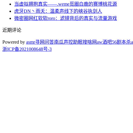
当虚拟拥抱真实——.weme觅圈白鹿的赛博桃花源
虎牙DN丶雨夭：温柔声线下的峡谷执剑人
微密圈网红软软roro：滤镜背后的真实与流量游戏
近期评论
Powered by
asmr
寻网问答
南瓜声控助眠
搜啥网
aw酒吧
56剧本杀
浙ICP备2021008648号-3