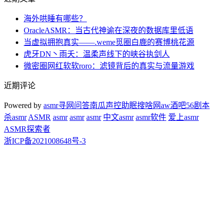
海外哄睡有哪些？
OracleASMR：当古代神谕在深夜的数据库里低语
当虚拟拥抱真实——.weme觅圈白鹿的赛博桃花源
虎牙DN丶雨夭：温柔声线下的峡谷执剑人
微密圈网红软软roro：滤镜背后的真实与流量游戏
近期评论
Powered by
asmr
寻网问答
南瓜声控助眠
搜啥网
aw酒吧
56剧本
杀
asmr
ASMR
asmr
asmr
asmr
中文asmr
asmr软件
爱上asmr
ASMR探索者
浙ICP备2021008648号-3