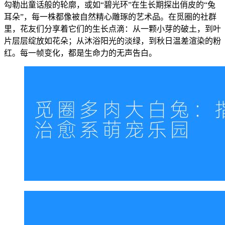
勾勒出童话般的轮廓，或如“碧光环”在生长期探出俏皮的“兔
耳朵”，每一株都像被自然精心雕琢的艺术品。在觅圈的社群
里，花友们分享着它们的生长点滴：从一颗小芽的破土，到叶
片层层绽放如花朵；从沐浴阳光的淡绿，到秋日温差渲染的粉
红。每一帧变化，都是生命力的无声告白。