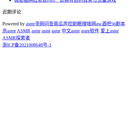
微密圈网红软软roro：滤镜背后的真实与流量游戏
近期评论
Powered by
asmr
寻网问答
南瓜声控助眠
搜啥网
aw酒吧
56剧本
杀
asmr
ASMR
asmr
asmr
asmr
中文asmr
asmr软件
爱上asmr
ASMR探索者
浙ICP备2021008648号-3