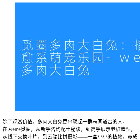
除了观赏价值，多肉大白兔更串联起一群志同道合的人。
在.weme觅圈，从新手咨询配土秘诀，到高手展示老桩造型，
从线下交换叶片，到云端比拼摄影——一盆小小的植物，竟成