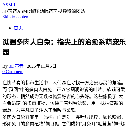
ASMR
3D声音ASMR解压助眠音声视频资源网站
Skip to content
首页
觅圈多肉大白兔：指尖上的治愈系萌宠乐
园
By
3D声音
|
2025年11月5日
0 Comment
在快节奏的都市生活中，人们总在寻找一方治愈心灵的角落。
而“觅圈”中的多肉大白兔，正以它圆润饱满的叶片、软萌可爱
的形态，悄然成为无数植物爱好者的心头好。这些像极了“大
白兔奶糖”的多肉植物，仿佛自带甜蜜滤镜，用一抹抹清新的
绿意，为平凡日子注入了温暖与柔软。
多肉大白兔并非单一品种，而是对一类叶片肥厚、颜色粉嫩、
形如兔耳的多肉植物的昵称。它们或如“月兔耳”毛茸茸的叶缘