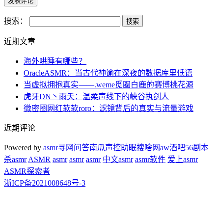
搜索：
近期文章
海外哄睡有哪些？
OracleASMR：当古代神谕在深夜的数据库里低语
当虚拟拥抱真实——.weme觅圈白鹿的赛博桃花源
虎牙DN丶雨夭：温柔声线下的峡谷执剑人
微密圈网红软软roro：滤镜背后的真实与流量游戏
近期评论
Powered by
asmr
寻网问答
南瓜声控助眠
搜啥网
aw酒吧
56剧本
杀
asmr
ASMR
asmr
asmr
asmr
中文asmr
asmr软件
爱上asmr
ASMR探索者
浙ICP备2021008648号-3