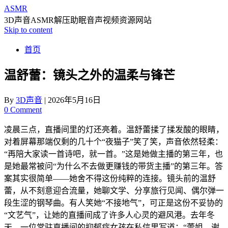
ASMR
3D声音ASMR解压助眠音声视频资源网站
Skip to content
首页
温舒蕾：镜头之外的温柔与锋芒
By
3D声音
|
2026年5月16日
0 Comment
凌晨三点，直播间里的灯还亮着。温舒蕾揉了揉发酸的眼睛，
对着屏幕那端仅剩的几十个“夜猫子”笑了笑，声音依然轻柔：
“再陪大家读一首诗吧，就一首。”这是她做主播的第三年，也
是她最常被问“为什么不去做更赚钱的带货主播”的第三年。答
案其实很简单——她舍不得这份纯粹的连接。镜头前的温舒
蕾，从不刻意迎合流量，她聊文学、分享旅行见闻、偶尔弹一
段生涩的钢琴曲。有人笑她“不接地气”，可正是这份不妥协的
“文艺气”，让她的直播间成了许多人心灵的避风港。去年冬
天，一位常驻直播间的抑郁症女孩在私信里写道：“蕾姐，谢