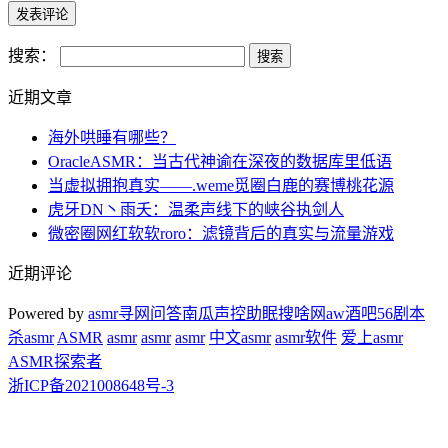
搜索：
近期文章
海外哄睡有哪些？
OracleASMR：当古代神谕在深夜的数据库里低语
当虚拟拥抱真实——.weme觅圈白鹿的赛博桃花源
虎牙DN丶雨夭：温柔声线下的峡谷执剑人
微密圈网红软软roro：滤镜背后的真实与流量游戏
近期评论
Powered by
asmr
寻网问答
南瓜声控助眠
搜啥网
aw酒吧
56剧本
杀
asmr
ASMR
asmr
asmr
asmr
中文asmr
asmr软件
爱上asmr
ASMR探索者
浙ICP备2021008648号-3