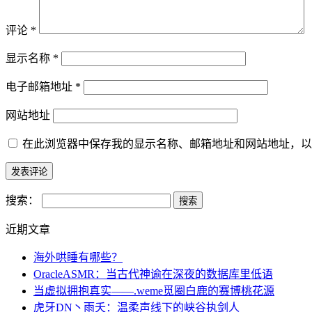
评论
*
显示名称
*
电子邮箱地址
*
网站地址
在此浏览器中保存我的显示名称、邮箱地址和网站地址，以
搜索：
近期文章
海外哄睡有哪些？
OracleASMR：当古代神谕在深夜的数据库里低语
当虚拟拥抱真实——.weme觅圈白鹿的赛博桃花源
虎牙DN丶雨夭：温柔声线下的峡谷执剑人