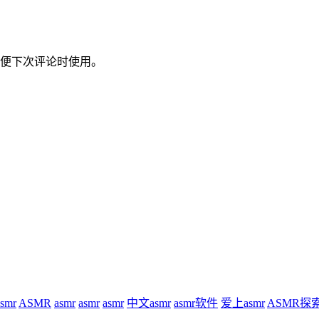
便下次评论时使用。
asmr
ASMR
asmr
asmr
asmr
中文asmr
asmr软件
爱上asmr
ASMR探