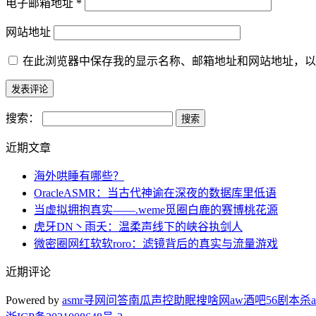
电子邮箱地址
*
网站地址
在此浏览器中保存我的显示名称、邮箱地址和网站地址，以
搜索：
近期文章
海外哄睡有哪些？
OracleASMR：当古代神谕在深夜的数据库里低语
当虚拟拥抱真实——.weme觅圈白鹿的赛博桃花源
虎牙DN丶雨夭：温柔声线下的峡谷执剑人
微密圈网红软软roro：滤镜背后的真实与流量游戏
近期评论
Powered by
asmr
寻网问答
南瓜声控助眠
搜啥网
aw酒吧
56剧本杀